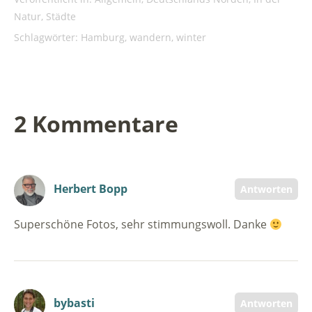
Natur
,
Städte
Schlagwörter:
Hamburg
,
wandern
,
winter
2 Kommentare
Herbert Bopp
Antworten
Superschöne Fotos, sehr stimmungswoll. Danke
bybasti
Antworten