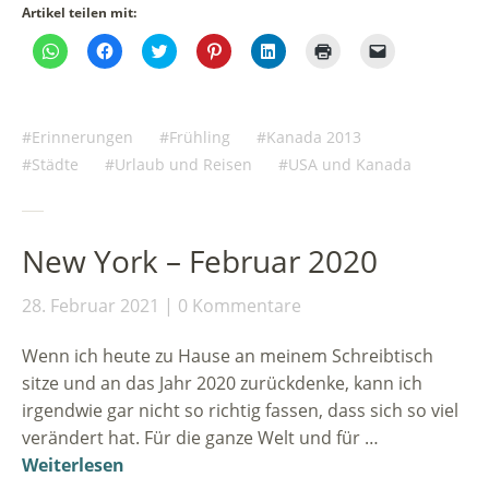
Artikel teilen mit:
Klicken,
Klick,
Klick,
Klick,
Klick,
Klicken
Klicken,
um
um
um
um
um
zum
um
auf
auf
über
auf
auf
Ausdrucken
einem
WhatsApp
Facebook
Twitter
Pinterest
LinkedIn
(Wird
Freund
zu
zu
zu
zu
zu
in
einen
teilen
teilen
teilen
teilen
teilen
neuem
Link
(Wird
(Wird
(Wird
(Wird
(Wird
Fenster
per
Erinnerungen
Frühling
Kanada 2013
in
in
in
in
in
geöffnet)
E-
neuem
neuem
neuem
neuem
neuem
Mail
Städte
Urlaub und Reisen
USA und Kanada
Fenster
Fenster
Fenster
Fenster
Fenster
zu
geöffnet)
geöffnet)
geöffnet)
geöffnet)
geöffnet)
senden
(Wird
in
neuem
Fenster
New York – Februar 2020
geöffnet)
28. Februar 2021
0 Kommentare
Wenn ich heute zu Hause an meinem Schreibtisch
sitze und an das Jahr 2020 zurückdenke, kann ich
irgendwie gar nicht so richtig fassen, dass sich so viel
verändert hat. Für die ganze Welt und für …
Weiterlesen