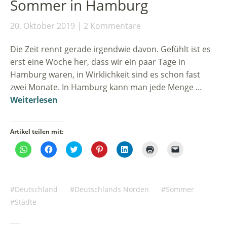
Sommer in Hamburg
geöffnet)
20. Oktober 2019
2 Kommentare
Die Zeit rennt gerade irgendwie davon. Gefühlt ist es
erst eine Woche her, dass wir ein paar Tage in
Hamburg waren, in Wirklichkeit sind es schon fast
zwei Monate. In Hamburg kann man jede Menge …
Weiterlesen
Artikel teilen mit:
Klicken,
Klick,
Klick,
Klick,
Klick,
Klicken
Klicken,
um
um
um
um
um
zum
um
auf
auf
über
auf
auf
Ausdrucken
einem
WhatsApp
Facebook
Twitter
Pinterest
LinkedIn
(Wird
Freund
zu
zu
zu
zu
zu
in
einen
teilen
teilen
teilen
teilen
teilen
neuem
Link
(Wird
(Wird
(Wird
(Wird
(Wird
Fenster
per
Deutschland
Deutschlands Norden
Sommer
in
in
in
in
in
geöffnet)
E-
neuem
neuem
neuem
neuem
neuem
Mail
Städte
Fenster
Fenster
Fenster
Fenster
Fenster
zu
geöffnet)
geöffnet)
geöffnet)
geöffnet)
geöffnet)
senden
(Wird