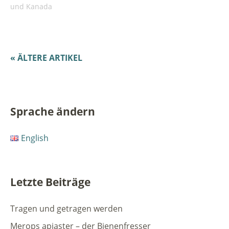
neuem
neuem
neuem
neuem
neuem
Mail
und Kanada
Fenster
Fenster
Fenster
Fenster
Fenster
zu
geöffnet)
geöffnet)
geöffnet)
geöffnet)
geöffnet)
senden
(Wird
in
neuem
Fenster
geöffnet)
« ÄLTERE ARTIKEL
Sprache ändern
English
Letzte Beiträge
Tragen und getragen werden
Merops apiaster – der Bienenfresser