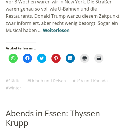
Vor 3 Wochen waren wir in New York. Die Straßen
waren genau so voll wie U-Bahnen und die
Restaurants. Donald Trump war zu diesem Zeitpunkt
zwar informiert, aber recht wenig besorgt. Sogar ein
Musical haben …
Weiterlesen
Artikel teilen mit:
Klicken,
Klick,
Klick,
Klick,
Klick,
Klicken
Klicken,
um
um
um
um
um
zum
um
auf
auf
über
auf
auf
Ausdrucken
einem
WhatsApp
Facebook
Twitter
Pinterest
LinkedIn
(Wird
Freund
zu
zu
zu
zu
zu
in
einen
teilen
teilen
teilen
teilen
teilen
neuem
Link
(Wird
(Wird
(Wird
(Wird
(Wird
Fenster
per
Städte
Urlaub und Reisen
USA und Kanada
in
in
in
in
in
geöffnet)
E-
neuem
neuem
neuem
neuem
neuem
Mail
Winter
Fenster
Fenster
Fenster
Fenster
Fenster
zu
geöffnet)
geöffnet)
geöffnet)
geöffnet)
geöffnet)
senden
(Wird
in
neuem
Fenster
Abends in Essen: Thyssen
geöffnet)
Krupp