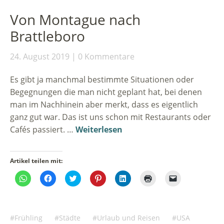
in
neuem
Fenster
Von Montague nach
geöffnet)
Brattleboro
24. August 2019
0 Kommentare
Es gibt ja manchmal bestimmte Situationen oder
Begegnungen die man nicht geplant hat, bei denen
man im Nachhinein aber merkt, dass es eigentlich
ganz gut war. Das ist uns schon mit Restaurants oder
Cafés passiert. …
Weiterlesen
Artikel teilen mit:
Klicken,
Klick,
Klick,
Klick,
Klick,
Klicken
Klicken,
um
um
um
um
um
zum
um
auf
auf
über
auf
auf
Ausdrucken
einem
WhatsApp
Facebook
Twitter
Pinterest
LinkedIn
(Wird
Freund
zu
zu
zu
zu
zu
in
einen
teilen
teilen
teilen
teilen
teilen
neuem
Link
(Wird
(Wird
(Wird
(Wird
(Wird
Fenster
per
Frühling
Städte
Urlaub und Reisen
USA
in
in
in
in
in
geöffnet)
E-