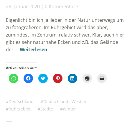
26. Januar 2020
0 Kommentare
Eigenlicht bin ich ja lieber in der Natur unterwegs um
zu fotografieren. Im Ruhrgebiet wird das aber,
zumindest im Zentrum, relativ schwer. Klar, auch hier
gibt es sehr naturnahe Ecken und z.B. das Gelände
der …
Weiterlesen
Artikel teilen mit:
Klicken,
Klick,
Klick,
Klick,
Klick,
Klicken
Klicken,
um
um
um
um
um
zum
um
auf
auf
über
auf
auf
Ausdrucken
einem
WhatsApp
Facebook
Twitter
Pinterest
LinkedIn
(Wird
Freund
zu
zu
zu
zu
zu
in
einen
teilen
teilen
teilen
teilen
teilen
neuem
Link
(Wird
(Wird
(Wird
(Wird
(Wird
Fenster
per
Deutschland
Deutschlands Westen
in
in
in
in
in
geöffnet)
E-
neuem
neuem
neuem
neuem
neuem
Mail
Ruhrgebiet
Städte
Winter
Fenster
Fenster
Fenster
Fenster
Fenster
zu
geöffnet)
geöffnet)
geöffnet)
geöffnet)
geöffnet)
senden
(Wird
in
neuem
Fenster