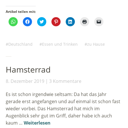
Artikel teilen mit:
Klicken,
Klick,
Klick,
Klick,
Klick,
Klicken
Klicken,
um
um
um
um
um
zum
um
auf
auf
über
auf
auf
Ausdrucken
einem
WhatsApp
Facebook
Twitter
Pinterest
LinkedIn
(Wird
Freund
zu
zu
zu
zu
zu
in
einen
teilen
teilen
teilen
teilen
teilen
neuem
Link
(Wird
(Wird
(Wird
(Wird
(Wird
Fenster
per
Deutschland
Essen und Trinken
zu Hause
in
in
in
in
in
geöffnet)
E-
neuem
neuem
neuem
neuem
neuem
Mail
Fenster
Fenster
Fenster
Fenster
Fenster
zu
geöffnet)
geöffnet)
geöffnet)
geöffnet)
geöffnet)
senden
(Wird
in
Hamsterrad
neuem
Fenster
geöffnet)
8. Dezember 2019
3 Kommentare
Es ist schon irgendwie seltsam: Da hat das Jahr
gerade erst angefangen und auf einmal ist schon fast
wieder vorbei. Das Hamsterrad hat mich im
Augenblick sehr gut im Griff, daher habe ich auch
kaum …
Weiterlesen