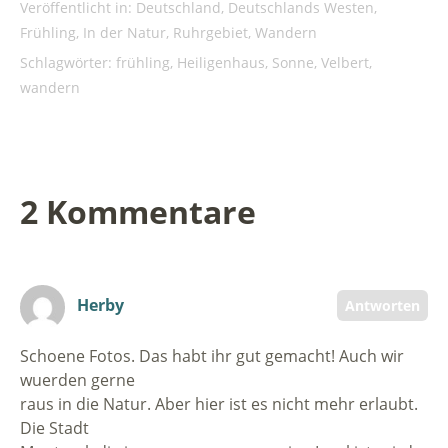
Veröffentlicht in:
Deutschland
,
Deutschlands Westen
,
Frühling
,
In der Natur
,
Ruhrgebiet
,
Wandern
Schlagwörter:
frühling
,
Heiligenhaus
,
Sonne
,
Velbert
,
wandern
2 Kommentare
Herby
Antworten
Schoene Fotos. Das habt ihr gut gemacht! Auch wir
wuerden gerne
raus in die Natur. Aber hier ist es nicht mehr erlaubt.
Die Stadt