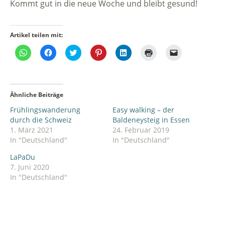
Kommt gut in die neue Woche und bleibt gesund!
Artikel teilen mit:
Klicken,
Klick,
Klick,
Klick,
Klick,
Klicken
Klicken,
um
um
um
um
um
zum
um
auf
auf
über
auf
auf
Ausdrucken
einem
WhatsApp
Facebook
Twitter
Pinterest
LinkedIn
(Wird
Freund
zu
zu
zu
zu
zu
in
einen
teilen
teilen
teilen
teilen
teilen
neuem
Link
(Wird
(Wird
(Wird
(Wird
(Wird
Fenster
per
Ähnliche Beiträge
in
in
in
in
in
geöffnet)
E-
neuem
neuem
neuem
neuem
neuem
Mail
Frühlingswanderung
Easy walking – der
Fenster
Fenster
Fenster
Fenster
Fenster
zu
geöffnet)
geöffnet)
geöffnet)
geöffnet)
geöffnet)
senden
durch die Schweiz
Baldeneysteig in Essen
(Wird
1. März 2021
24. Februar 2019
in
neuem
In "Deutschland"
In "Deutschland"
Fenster
geöffnet)
LaPaDu
7. Juni 2020
In "Deutschland"