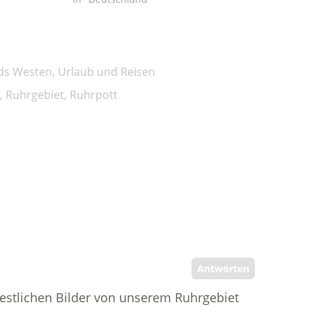
ds Westen
,
Urlaub und Reisen
,
Ruhrgebiet
,
Ruhrpott
Antworten
estlichen Bilder von unserem Ruhrgebiet