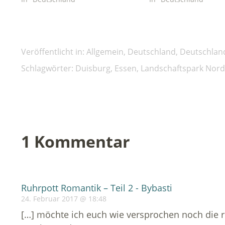
neuem
Fenster
geöffnet)
Veröffentlicht in:
Allgemein
,
Deutschland
,
Deutschlan
Schlagwörter:
Duisburg
,
Essen
,
Landschaftspark Nord
1 Kommentar
Ruhrpott Romantik – Teil 2 - Bybasti
24. Februar 2017 @ 18:48
[…] möchte ich euch wie versprochen noch die r